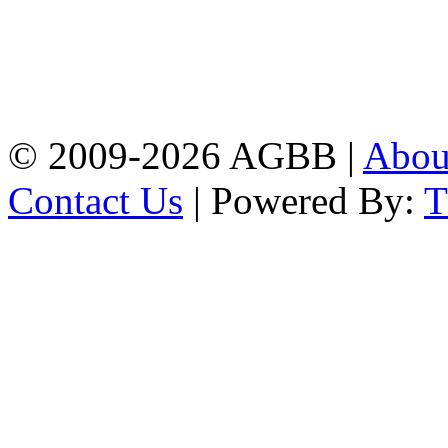
Bidyalay
CDA R/A, Agrabad,
Chattogram
Email:
agrabadbalika@gmail.com
| Mobile: 01751 933531
© 2009-2026 AGBB |
Abo
Contact Us
| Powered By: