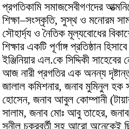
প্রগতিকামি সমাজসেবীগণদের আত্মনি
শিক্ষা–সংস্কৃতি, সুস্থ ও মনোরম স
সৌহার্দ্য ও নৈতিক মূল্যবোধের বিকাশ
শিক্ষার একটি পূর্ণাঙ্গ প্রতিষ্ঠান হিস
ইঞ্জিনিয়ার এল.কে সিদ্দিকী সাহেবের 
আজ নারী প্রগতির এক অনন্য দৃষ্ট
জালাল কমিশনার, জনাব মুমিনুল হক
হোসেন, জনাব আবুল কোম্পানী (টায়া
সালাম, জনাব মোঃ আবু তাহের, জনাব ম
সুনীল চক্রবর্তী সহ আরো অনেকেই ছি